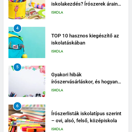
iskolakezdés? Írószerek árainak
összevetése
ISKOLA
4
TOP 10 hasznos kiegészítő az
iskolatáskában
ISKOLA
5
Gyakori hibák
írószervásárláskor, és hogyan
kerüld el őket
ISKOLA
6
Írószerlisták iskolatípus szerint
– ovi, alsó, felső, középiskola
ISKOLA