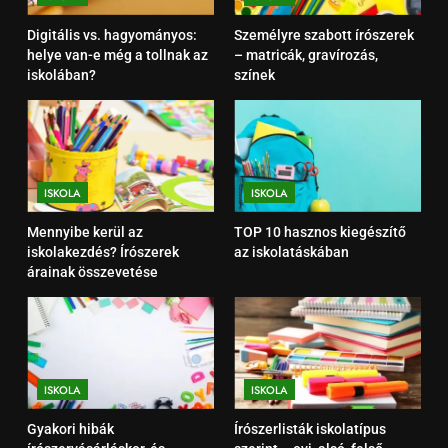
2
Digitális vs. hagyományos:
Személyre szabott írószerek
Személyre szabott írószerek –
helye van-e még a tollnak az
– matricák, gravírozás,
matricák, gravírozás, színek
iskolában?
színek
ISKOLA
3
Mennyibe kerül az
iskolakezdés? Írószerek árainak
ISKOLA
ISKOLA
összevetése
ISKOLA
Mennyibe kerül az
TOP 10 hasznos kiegészítő
iskolakezdés? Írószerek
az iskolatáskában
árainak összevetése
4
TOP 10 hasznos kiegészítő az
iskolatáskában
ISKOLA
ISKOLA
ISKOLA
5
Gyakori hibák
Írószerlisták iskolatípus
Gyakori hibák