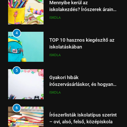
Mennyibe kerül az
kerüld el őket
ISKOLA
iskolakezdés? Írószerek árainak
összevetése
ISKOLA
6
Írószerlisták iskolatípus szerint
4
– ovi, alsó, felső, középiskola
TOP 10 hasznos kiegészítő az
ISKOLA
iskolatáskában
ISKOLA
7
Tolltartó választási útmutató –
5
dizájn, praktikum, méret
Gyakori hibák
ISKOLA
írószervásárláskor, és hogyan
kerüld el őket
ISKOLA
8
Milyen füzetet válasszunk
6
tantárgyanként?
Írószerlisták iskolatípus szerint
ISKOLA
– ovi, alsó, felső, középiskola