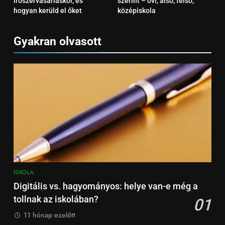
írószervásárláskor, és
szerint – ovi, alsó, felső,
írószervásárláskor, és hogyan
hogyan kerüld el őket
középiskola
kerüld el őket
ISKOLA
Gyakran olvasott
6
Írószerlisták iskolatípus szerint
– ovi, alsó, felső, középiskola
ISKOLA
7
Tolltartó választási útmutató –
dizájn, praktikum, méret
ISKOLA
ISKOLA
8
Digitális vs. hagyományos: helye van-e még a
Milyen füzetet válasszunk
tollnak az iskolában?
01
tantárgyanként?
11 hónap ezelőtt
ISKOLA