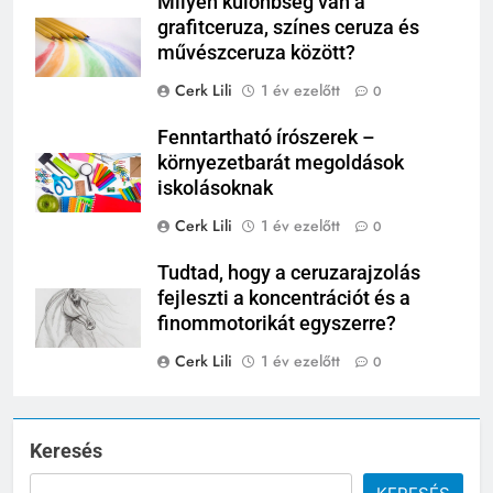
Milyen különbség van a
grafitceruza, színes ceruza és
művészceruza között?
Cerk Lili
1 év ezelőtt
0
Fenntartható írószerek –
környezetbarát megoldások
iskolásoknak
Cerk Lili
1 év ezelőtt
0
Tudtad, hogy a ceruzarajzolás
fejleszti a koncentrációt és a
finommotorikát egyszerre?
Cerk Lili
1 év ezelőtt
0
Keresés