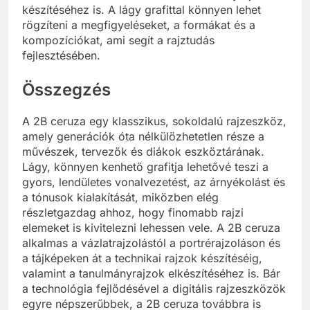
készítéséhez is. A lágy grafittal könnyen lehet
rögzíteni a megfigyeléseket, a formákat és a
kompozíciókat, ami segít a rajztudás
fejlesztésében.
Összegzés
A 2B ceruza egy klasszikus, sokoldalú rajzeszköz,
amely generációk óta nélkülözhetetlen része a
művészek, tervezők és diákok eszköztárának.
Lágy, könnyen kenhető grafitja lehetővé teszi a
gyors, lendületes vonalvezetést, az árnyékolást és
a tónusok kialakítását, miközben elég
részletgazdag ahhoz, hogy finomabb rajzi
elemeket is kivitelezni lehessen vele. A 2B ceruza
alkalmas a vázlatrajzolástól a portrérajzoláson és
a tájképeken át a technikai rajzok készítéséig,
valamint a tanulmányrajzok elkészítéséhez is. Bár
a technológia fejlődésével a digitális rajzeszközök
egyre népszerűbbek, a 2B ceruza továbbra is