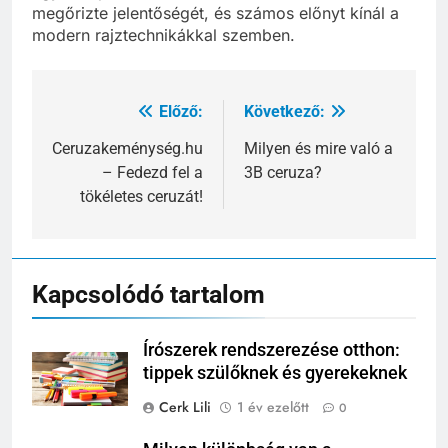
megőrizte jelentőségét, és számos előnyt kínál a
modern rajztechnikákkal szemben.
Előző:
Következő:
Bejegyzés
navigáció
Ceruzakeménység.hu
Milyen és mire való a
– Fedezd fel a
3B ceruza?
tökéletes ceruzát!
Kapcsolódó tartalom
Írószerek rendszerezése otthon:
tippek szülőknek és gyerekeknek
Cerk Lili
1 év ezelőtt
0