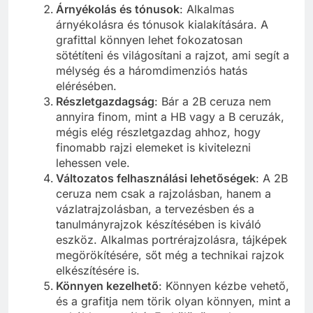
Árnyékolás és tónusok
: Alkalmas
árnyékolásra és tónusok kialakítására. A
grafittal könnyen lehet fokozatosan
sötétíteni és világosítani a rajzot, ami segít a
mélység és a háromdimenziós hatás
elérésében.
Részletgazdagság
: Bár a 2B ceruza nem
annyira finom, mint a HB vagy a B ceruzák,
mégis elég részletgazdag ahhoz, hogy
finomabb rajzi elemeket is kivitelezni
lehessen vele.
Változatos felhasználási lehetőségek
: A 2B
ceruza nem csak a rajzolásban, hanem a
vázlatrajzolásban, a tervezésben és a
tanulmányrajzok készítésében is kiváló
eszköz. Alkalmas portrérajzolásra, tájképek
megörökítésére, sőt még a technikai rajzok
elkészítésére is.
Könnyen kezelhető
: Könnyen kézbe vehető,
és a grafitja nem törik olyan könnyen, mint a