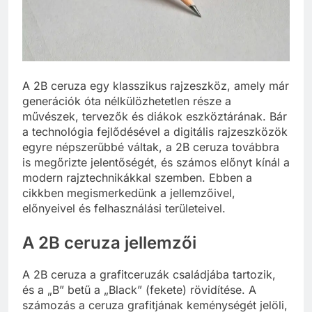
A 2B ceruza egy klasszikus rajzeszköz, amely már
generációk óta nélkülözhetetlen része a
művészek, tervezők és diákok eszköztárának. Bár
a technológia fejlődésével a digitális rajzeszközök
egyre népszerűbbé váltak, a 2B ceruza továbbra
is megőrizte jelentőségét, és számos előnyt kínál a
modern rajztechnikákkal szemben. Ebben a
cikkben megismerkedünk a jellemzőivel,
előnyeivel és felhasználási területeivel.
A 2B ceruza jellemzői
A 2B ceruza a grafitceruzák családjába tartozik,
és a „B” betű a „Black” (fekete) rövidítése. A
számozás a ceruza grafitjának keménységét jelöli,