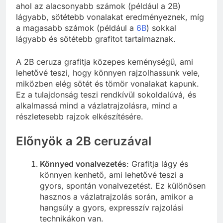
ahol az alacsonyabb számok (például a 2B)
lágyabb, sötétebb vonalakat eredményeznek, míg
a magasabb számok (például a
6B
) sokkal
lágyabb és sötétebb grafitot tartalmaznak.
A 2B ceruza grafitja közepes keménységű, ami
lehetővé teszi, hogy könnyen rajzolhassunk vele,
miközben elég sötét és tömör vonalakat kapunk.
Ez a tulajdonság teszi rendkívül sokoldalúvá, és
alkalmassá mind a vázlatrajzolásra, mind a
részletesebb rajzok elkészítésére.
Előnyök a 2B ceruzával
Könnyed vonalvezetés
: Grafitja lágy és
könnyen kenhető, ami lehetővé teszi a
gyors, spontán vonalvezetést. Ez különösen
hasznos a vázlatrajzolás során, amikor a
hangsúly a gyors, expresszív rajzolási
technikákon van.