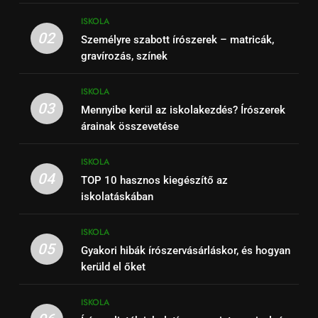
ISKOLA
02
Személyre szabott írószerek – matricák,
gravírozás, színek
ISKOLA
03
Mennyibe kerül az iskolakezdés? Írószerek
árainak összevetése
ISKOLA
04
TOP 10 hasznos kiegészítő az
iskolatáskában
ISKOLA
05
Gyakori hibák írószervásárláskor, és hogyan
kerüld el őket
ISKOLA