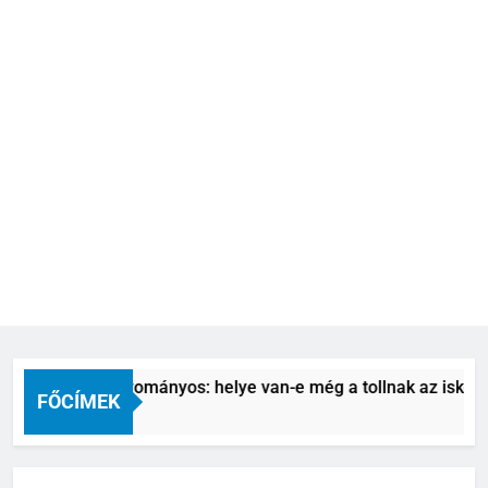
itális vs. hagyományos: helye van-e még a tollnak az iskolában
FŐCÍMEK
ónap Ezelőtt