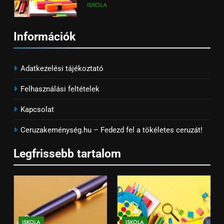
ISKOLA
7
Információk
Tolltartó választási útmutató –
dizájn, praktikum, méret
Adatkezelési tájékoztató
ISKOLA
Felhasználási feltételek
8
Kapcsolat
Milyen füzetet válasszunk
tantárgyanként?
Ceruzakeménység.hu – Fedezd fel a tökéletes ceruzát!
ISKOLA
Legfrissebb tartalom
1
Digitális vs. hagyományos: helye
van-e még a tollnak az
iskolában?
ISKOLA
ISKOLA
ISKOLA