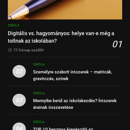
dizájn, praktikum, méret
ISKOLA
ISKOLA
8
Digitális vs. hagyományos: helye van-e még a
Milyen füzetet válasszunk
tollnak az iskolában?
01
tantárgyanként?
11 hónap ezelőtt
ISKOLA
ISKOLA
02
Személyre szabott írószerek – matricák,
gravírozás, színek
ISKOLA
03
Mennyibe kerül az iskolakezdés? Írószerek
árainak összevetése
ISKOLA
04
TOP 10 hasznos kiegészítő az