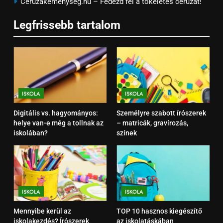
Ceruzakeménység.hu – Fedezd fel a tökéletes ceruzát!
ISKOLA
Legfrissebb tartalom
1
Digitális vs. hagyományos: helye
van-e még a tollnak az
iskolában?
ISKOLA
ISKOLA
ISKOLA
2
Digitális vs. hagyományos:
Személyre szabott írószerek
Személyre szabott írószerek –
helye van-e még a tollnak az
– matricák, gravírozás,
matricák, gravírozás, színek
iskolában?
színek
ISKOLA
3
Mennyibe kerül az
ISKOLA
ISKOLA
iskolakezdés? Írószerek árainak
összevetése
ISKOLA
Mennyibe kerül az
TOP 10 hasznos kiegészítő
iskolakezdés? Írószerek
az iskolatáskában