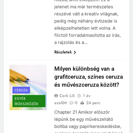
jelenet ma már természetes
részévé vált a kreatív világnak,
pedig még néhány évtizede is
elképzelhetetlen lett volna. A
filctoll forradalmasította az írás,
a rajzolás és a…
Részletek
Milyen különbség van a
grafitceruza, színes ceruza
és művészceruza között?
CERUZA
Cerk Lili
1 év
EGYÉB
ezelőtt
0
24 perc
ÍRÓESZKÖZÖK
Chapter 21 Amikor először
lépünk be egy művészellátó
boltba vagy papírkereskedésbe,