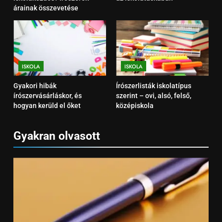
árainak összevetése
4
TOP 10 hasznos kiegészítő az
iskolatáskában
ISKOLA
ISKOLA
ISKOLA
5
Gyakori hibák
Írószerlisták iskolatípus
Gyakori hibák
írószervásárláskor, és
szerint – ovi, alsó, felső,
írószervásárláskor, és hogyan
hogyan kerüld el őket
középiskola
kerüld el őket
ISKOLA
Gyakran olvasott
6
Írószerlisták iskolatípus szerint
– ovi, alsó, felső, középiskola
ISKOLA
7
Tolltartó választási útmutató –