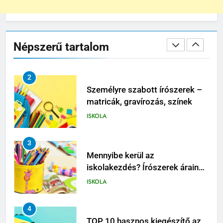
2
Személyre szabott írószerek –
matricák, gravírozás, színek
Népszerű tartalom
ISKOLA
3
Mennyibe kerül az
iskolakezdés? Írószerek árainak
összevetése
ISKOLA
4
TOP 10 hasznos kiegészítő az
iskolatáskában
ISKOLA
5
Gyakori hibák