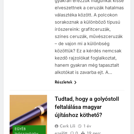
gyakran érezzük magunkat kissé
elveszettnek a ceruzák hatalmas
választéka között. A polcokon
sorakoznak a különböző típusú
írószereink: grafitceruzák,
színes ceruzák, művészceruzák
– de vajon mi a különbség
közöttük? Ez a kérdés nemcsak
kezdő rajzolókat foglalkoztat,
hanem gyakran még tapasztalt
alkotókat is zavarba ejt. A…
Részletek
Tudtad, hogy a golyóstoll
feltalálása magyar
újításhoz köthető?
Cerk Lili
1 év
EGYÉB
ezelőtt
0
19 perc