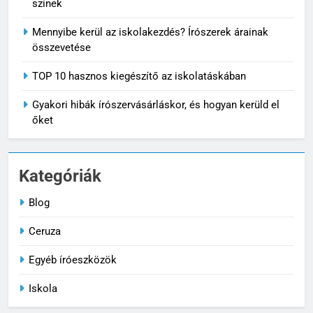
színek
Mennyibe kerül az iskolakezdés? Írószerek árainak
összevetése
TOP 10 hasznos kiegészítő az iskolatáskában
Gyakori hibák írószervásárláskor, és hogyan kerüld el
őket
Kategóriák
5
Gyakori hibák
Blog
írószervásárláskor, és hogyan
Ceruza
kerüld el őket
ISKOLA
Egyéb íróeszközök
6
Iskola
Írószerlisták iskolatípus szerint
– ovi, alsó, felső, középiskola