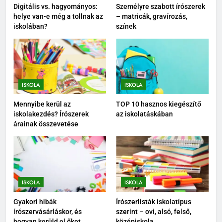
Digitális vs. hagyományos:
Személyre szabott írószerek
– ovi, alsó, felső, középiskola
helye van-e még a tollnak az
– matricák, gravírozás,
ISKOLA
1
iskolában?
színek
Digitális vs. hagyományos: helye
van-e még a tollnak az
7
iskolában?
Tolltartó választási útmutató –
ISKOLA
dizájn, praktikum, méret
ISKOLA
ISKOLA
ISKOLA
2
Személyre szabott írószerek –
Mennyibe kerül az
TOP 10 hasznos kiegészítő
iskolakezdés? Írószerek
az iskolatáskában
matricák, gravírozás, színek
8
árainak összevetése
Milyen füzetet válasszunk
ISKOLA
tantárgyanként?
ISKOLA
3
Mennyibe kerül az
iskolakezdés? Írószerek árainak
1
ISKOLA
ISKOLA
összevetése
Digitális vs. hagyományos: helye
ISKOLA
Gyakori hibák
Írószerlisták iskolatípus
van-e még a tollnak az
írószervásárláskor, és
szerint – ovi, alsó, felső,
iskolában?
ISKOLA
hogyan kerüld el őket
középiskola