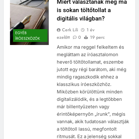
Miért választanak még ma
is sokan töltőtollat a
digitális világban?
Cerk Lili
1 év
EGYÉB
ezelőtt
0
19 perc
ÍRÓESZKÖZÖK
Amikor ma reggel felkeltem és
megláttam az íróasztalomon
heverő töltőtollamat, eszembe
jutott egy régi barátom, aki még
mindig ragaszkodik ehhez a
klasszikus íróeszközhöz.
Miközben körülöttünk minden
digitalizálódik, és a legtöbben
már billentyűzeten vagy
érintőképernyőn „írunk”, mégis
vannak, akik tudatosan választják
a töltőtoll lassú, megfontolt
ritmusát. Ez a jelenség sokkal