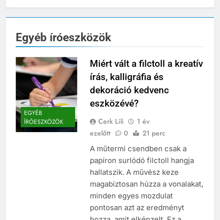
Egyéb íróeszközök
Miért vált a filctoll a kreatív
írás, kalligráfia és
dekoráció kedvenc
eszközévé?
EGYÉB
Cerk Lili
1 év
ÍRÓESZKÖZÖK
ezelőtt
0
21 perc
A műtermi csendben csak a
papíron surlódó filctoll hangja
hallatszik. A művész keze
magabiztosan húzza a vonalakat,
minden egyes mozdulat
pontosan azt az eredményt
hozza, amit elképzelt. Ez a