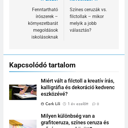
Bejegyzés
navigáció
Fenntartható
Színes ceruzák vs.
írószerek –
filctollak – mikor
környezetbarát
melyik a jobb
megoldások
választás?
iskolásoknak
Kapcsolódó tartalom
Miért vált a filctoll a kreatív írás,
kalligráfia és dekoráció kedvenc
eszközévé?
Cerk Lili
1 év ezelőtt
0
Milyen különbség van a
grafitceruza, színes ceruza és