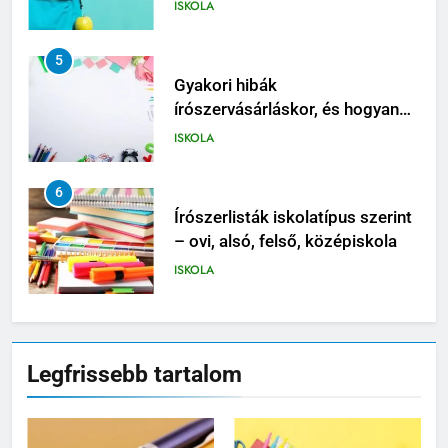
ISKOLA
5
Gyakori hibák
írószervásárláskor, és hogyan
kerüld el őket
ISKOLA
6
Írószerlisták iskolatípus szerint
– ovi, alsó, felső, középiskola
ISKOLA
7
Tolltartó választási útmutató –
Legfrissebb tartalom
5
dizájn, praktikum, méret
Gyakori hibák
ISKOLA
írószervásárláskor, és hogyan
kerüld el őket
ISKOLA