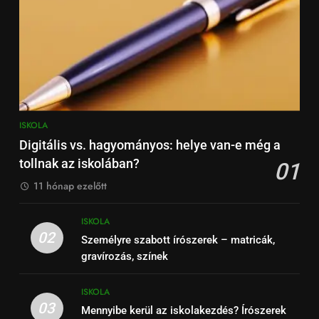
ISKOLA
7
Tolltartó választási útmutató –
dizájn, praktikum, méret
ISKOLA
ISKOLA
8
Digitális vs. hagyományos: helye van-e még a
Milyen füzetet válasszunk
tollnak az iskolában?
01
tantárgyanként?
11 hónap ezelőtt
ISKOLA
ISKOLA
02
Személyre szabott írószerek – matricák,
gravírozás, színek
ISKOLA
03
Mennyibe kerül az iskolakezdés? Írószerek