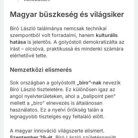
Magyar büszkeség és világsiker
Bíró László találmánya nemcsak technikai
szempontból volt forradalmi, hanem
kulturális
hatása
is jelentős. A golyóstoll demokratizálta az
írást – olcsóvá, praktikussá és mindenki számára
elérhetővé tette.
Nemzetközi elismerés
Sok országban a golyóstollt
„biro”-nak
nevezik
Bíró László tiszteletére. Ez különösen igaz az
angol nyelvterületeken, ahol a „ballpoint pen”
mellett a „biro” elnevezés is általánosan
használatos. Ez a nyelvi örökség talán a
legnagyobb tisztelgés egy feltaláló előtt.
A magyar innováció világszerte elismert.
Szeptember 29-ét
, Bíró László születésnapját,