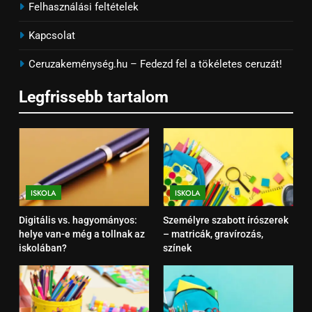
Felhasználási feltételek
8
Kapcsolat
Milyen füzetet válasszunk
tantárgyanként?
Ceruzakeménység.hu – Fedezd fel a tökéletes ceruzát!
ISKOLA
Legfrissebb tartalom
1
Digitális vs. hagyományos: helye
van-e még a tollnak az
iskolában?
ISKOLA
ISKOLA
ISKOLA
2
Digitális vs. hagyományos:
Személyre szabott írószerek
Személyre szabott írószerek –
helye van-e még a tollnak az
– matricák, gravírozás,
matricák, gravírozás, színek
iskolában?
színek
ISKOLA
3