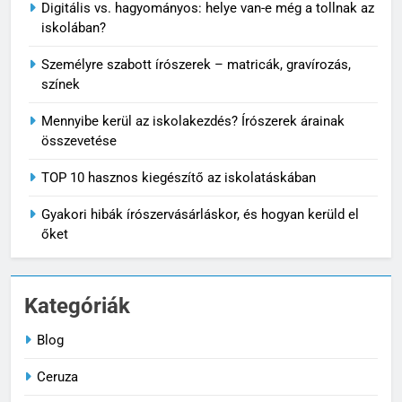
Digitális vs. hagyományos: helye van-e még a tollnak az
iskolában?
Személyre szabott írószerek – matricák, gravírozás,
színek
Mennyibe kerül az iskolakezdés? Írószerek árainak
összevetése
TOP 10 hasznos kiegészítő az iskolatáskában
Gyakori hibák írószervásárláskor, és hogyan kerüld el
őket
Kategóriák
5
Gyakori hibák
Blog
írószervásárláskor, és hogyan
Ceruza
kerüld el őket
ISKOLA