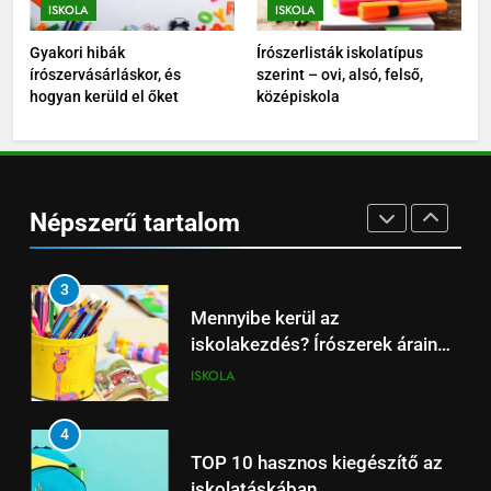
1
iskolakezdés? Írószerek árainak
ISKOLA
ISKOLA
Digitális vs. hagyományos: helye
összevetése
ISKOLA
Gyakori hibák
Írószerlisták iskolatípus
van-e még a tollnak az
írószervásárláskor, és
szerint – ovi, alsó, felső,
iskolában?
ISKOLA
4
hogyan kerüld el őket
középiskola
TOP 10 hasznos kiegészítő az
2
iskolatáskában
Személyre szabott írószerek –
ISKOLA
matricák, gravírozás, színek
Népszerű tartalom
ISKOLA
5
Gyakori hibák
3
írószervásárláskor, és hogyan
Mennyibe kerül az
kerüld el őket
ISKOLA
iskolakezdés? Írószerek árainak
összevetése
ISKOLA
6
Írószerlisták iskolatípus szerint
4
– ovi, alsó, felső, középiskola
TOP 10 hasznos kiegészítő az
ISKOLA
iskolatáskában