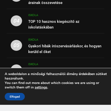
árainak összevetése
ISKOLA
04
TOP 10 hasznos kiegészítő az
iskolatáskában
ISKOLA
05
Gyakori hibák írószervásárláskor, és hogyan
kerüld el őket
ISKOLA
06
Írószerlisták iskolatípus szerint – ovi, alsó,
A weboldalon a minőségi felhasználói élmény érdekében sütiket
felső, középiskola
használunk.
You can find out more about which cookies we are using or
switch them off in
settings
.
Elfogad
Ceruzakeménység 2026. - Ceruzák keménysége, típusai,
felhasználása Powered By
.
BlazeThemes