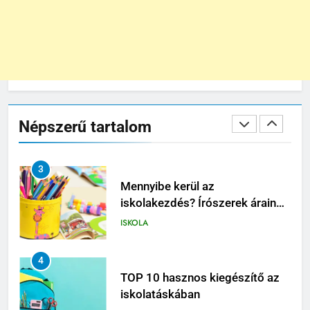
Digitális vs. hagyományos: helye
van-e még a tollnak az
iskolában?
ISKOLA
2
Személyre szabott írószerek –
matricák, gravírozás, színek
Népszerű tartalom
ISKOLA
3
Mennyibe kerül az
iskolakezdés? Írószerek árainak
összevetése
ISKOLA
4
TOP 10 hasznos kiegészítő az
iskolatáskában