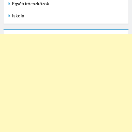
Egyéb íróeszközök
6
Iskola
Írószerlisták iskolatípus szerint
– ovi, alsó, felső, középiskola
ISKOLA
7
Tolltartó választási útmutató –
dizájn, praktikum, méret
ISKOLA
8
Milyen füzetet válasszunk
tantárgyanként?
ISKOLA
1