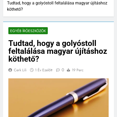
Tudtad, hogy a golyóstoll feltalálása magyar újításhoz
köthető?
EGYÉB ÍRÓESZKÖZÖK
Tudtad, hogy a golyóstoll
feltalálása magyar újításhoz
köthető?
0
Cerk Lili
1 Év Ezelőtt
19 Perc