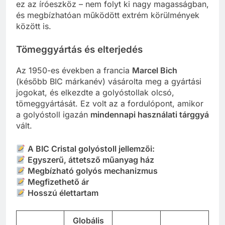
ez az íróeszköz – nem folyt ki nagy magasságban,
és megbízhatóan működött extrém körülmények
között is.
Tömeggyártás és elterjedés
Az 1950-es években a francia
Marcel Bich
(később BIC márkanév) vásárolta meg a gyártási
jogokat, és elkezdte a golyóstollak olcsó,
tömeggyártását. Ez volt az a fordulópont, amikor
a golyóstoll igazán
mindennapi használati tárggyá
vált.
A BIC Cristal golyóstoll jellemzői:
Egyszerű, áttetsző műanyag ház
Megbízható golyós mechanizmus
Megfizethető ár
Hosszú élettartam
Globális