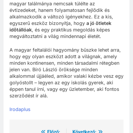
magyar találmánya nemcsak túlélte az
évtizedeket, hanem folyamatosan fejlődik és
alkalmazkodik a változó igényekhez. Ez a kis,
egyszerű eszköz bizonyítja, hogy
a jó ötletek
időtállóak
, és egy praktikus megoldás képes
megváltoztatni a világ mindennapi életét.
A magyar feltalálói hagyomány büszke lehet arra,
hogy egy olyan eszközt adott a világnak, amely
minden kontinensen, minden társadalmi rétegben
jelen van. Bíró László öröksége minden
alkalommal újjáéled, amikor valaki kézbe vesz egy
golyóstollt – legyen az egy iskolás gyerek, aki
éppen tanul írni, vagy egy üzletember, aki fontos
szerződést ír alá.
Irodaplus
Előző:
Következő: