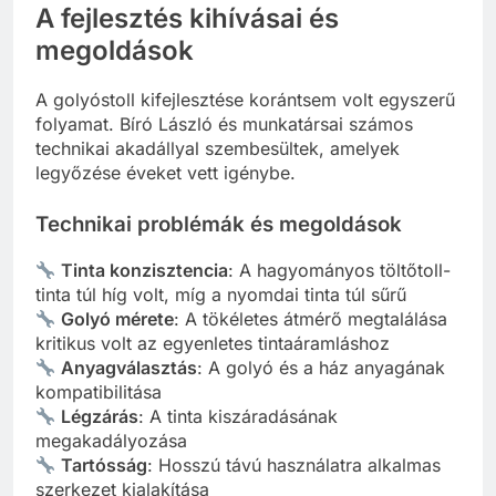
A fejlesztés kihívásai és
megoldások
A golyóstoll kifejlesztése korántsem volt egyszerű
folyamat. Bíró László és munkatársai számos
technikai akadállyal szembesültek, amelyek
legyőzése éveket vett igénybe.
Technikai problémák és megoldások
Tinta konzisztencia
: A hagyományos töltőtoll-
tinta túl híg volt, míg a nyomdai tinta túl sűrű
Golyó mérete
: A tökéletes átmérő megtalálása
kritikus volt az egyenletes tintaáramláshoz
Anyagválasztás
: A golyó és a ház anyagának
kompatibilitása
Légzárás
: A tinta kiszáradásának
megakadályozása
Tartósság
: Hosszú távú használatra alkalmas
szerkezet kialakítása