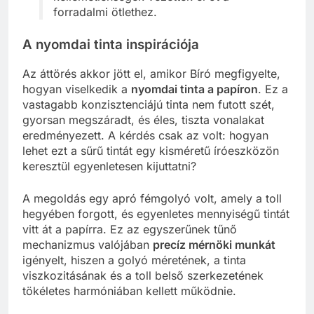
forradalmi ötlethez.
A nyomdai tinta inspirációja
Az áttörés akkor jött el, amikor Bíró megfigyelte,
hogyan viselkedik a
nyomdai tinta a papíron
. Ez a
vastagabb konzisztenciájú tinta nem futott szét,
gyorsan megszáradt, és éles, tiszta vonalakat
eredményezett. A kérdés csak az volt: hogyan
lehet ezt a sűrű tintát egy kisméretű íróeszközön
keresztül egyenletesen kijuttatni?
A megoldás egy apró fémgolyó volt, amely a toll
hegyében forgott, és egyenletes mennyiségű tintát
vitt át a papírra. Ez az egyszerűnek tűnő
mechanizmus valójában
precíz mérnöki munkát
igényelt, hiszen a golyó méretének, a tinta
viszkozitásának és a toll belső szerkezetének
tökéletes harmóniában kellett működnie.