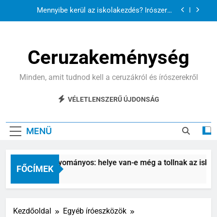
Ugrás
Mennyibe kerül az iskolakezdés? Írószerek
a
árainak összevetése
tartalomra
TOP 10 hasznos kiegészítő az iskolatáskában
Ceruzakeménység
Digitális vs. hagyományos: helye van-e még a
tollnak az iskolában?
Személyre szabott írószerek – matricák,
Minden, amit tudnod kell a ceruzákról és írószerekről
gravírozás, színek
Mennyibe kerül az iskolakezdés? Írószerek
VÉLETLENSZERŰ ÚJDONSÁG
árainak összevetése
TOP 10 hasznos kiegészítő az iskolatáskában
MENÜ
tális vs. hagyományos: helye van-e még a tollnak az iskolában
FŐCÍMEK
nap Ezelőtt
Kezdőoldal
Egyéb íróeszközök