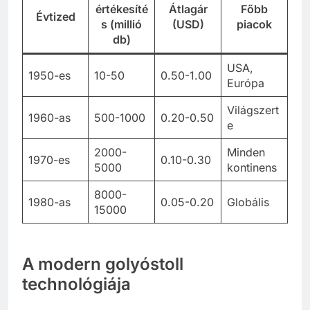
értékesíté
Átlagár
Főbb
Évtized
s (millió
(USD)
piacok
db)
USA,
1950-es
10-50
0.50-1.00
Európa
Világszert
1960-as
500-1000
0.20-0.50
e
2000-
Minden
1970-es
0.10-0.30
5000
kontinens
8000-
1980-as
0.05-0.20
Globális
15000
A modern golyóstoll
technológiája