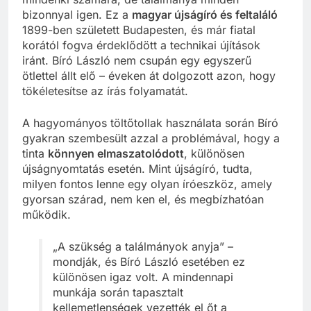
bizonnyal igen. Ez a
magyar újságíró és feltaláló
1899-ben született Budapesten, és már fiatal
korától fogva érdeklődött a technikai újítások
iránt. Bíró László nem csupán egy egyszerű
ötlettel állt elő – éveken át dolgozott azon, hogy
tökéletesítse az írás folyamatát.
A hagyományos töltőtollak használata során Bíró
gyakran szembesült azzal a problémával, hogy a
tinta
könnyen elmaszatolódott
, különösen
újságnyomtatás esetén. Mint újságíró, tudta,
milyen fontos lenne egy olyan íróeszköz, amely
gyorsan szárad, nem ken el, és megbízhatóan
működik.
„A szükség a találmányok anyja” –
mondják, és Bíró László esetében ez
különösen igaz volt. A mindennapi
munkája során tapasztalt
kellemetlenségek vezették el őt a