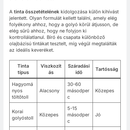
A
tinta összetételének
kidolgozása külön kihívást
jelentett. Olyan formulát kellett találni, amely elég
folyékony ahhoz, hogy a golyó körül átjusson, de
elég sűrű ahhoz, hogy ne folyjon ki
kontrollálatlanul. Bíró és csapata különböző
olajbázisú tintákat tesztelt, míg végül megtalálták
az ideális keveréket.
Tinta
Viszkozit
Száradási
Tartósság
típus
ás
idő
Hagyomá
30-60
nyos
Alacsony
másodper
Közepes
töltőtoll
c
5-15
Korai
Közepes
másodper
Jó
golyóstoll
c