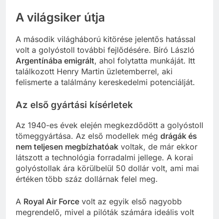
A világsiker útja
A második világháború kitörése jelentős hatással
volt a golyóstoll további fejlődésére. Bíró László
Argentínába emigrált
, ahol folytatta munkáját. Itt
találkozott Henry Martin üzletemberrel, aki
felismerte a találmány kereskedelmi potenciálját.
Az első gyártási kísérletek
Az 1940-es évek elején megkezdődött a golyóstoll
tömeggyártása. Az első modellek még
drágák és
nem teljesen megbízhatóak
voltak, de már ekkor
látszott a technológia forradalmi jellege. A korai
golyóstollak ára körülbelül 50 dollár volt, ami mai
értéken több száz dollárnak felel meg.
A
Royal Air Force
volt az egyik első nagyobb
megrendelő, mivel a pilóták számára ideális volt