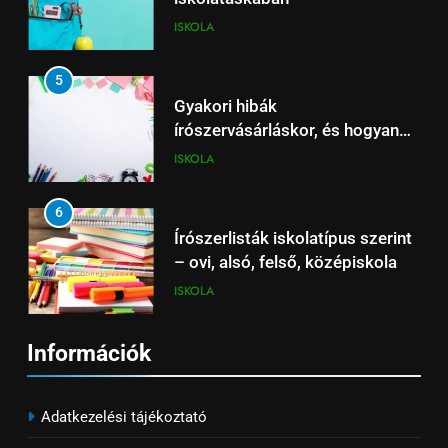
ISKOLA
7
Tolltartó választási útmutató –
5
dizájn, praktikum, méret
Gyakori hibák
ISKOLA
írószervásárláskor, és hogyan
kerüld el őket
ISKOLA
8
Milyen füzetet válasszunk
6
tantárgyanként?
Írószerlisták iskolatípus szerint
ISKOLA
– ovi, alsó, felső, középiskola
ISKOLA
7
Információk
Tolltartó választási útmutató –
dizájn, praktikum, méret
Adatkezelési tájékoztató
ISKOLA