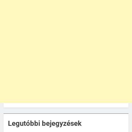
Legutóbbi bejegyzések