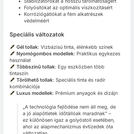
Stabilizátorokat a hosszú tárolhatóságért
Folyósítókat az optimális viszkozitásért
Korróziógátlókat a fém alkatrészek
védelméért
Speciális változatok
Gél tollak
: Vízbázisú tinta, élénkebb színek
Nyomógombos modellek
: Praktikus egykezes
használat
Többszínű tollak
: Egy eszközben több
tintaszín
Törölhető tollak
: Speciális tinta és radír
kombinációja
Luxus modellek
: Prémium anyagok és dizájn
„A technológia fejlődése nem áll meg, de
a jó alapötletek időtállóak maradnak” –
ez különösen igaz a golyóstoll esetében,
ahol az alapmechanizmus évtizedek óta
változatlan.