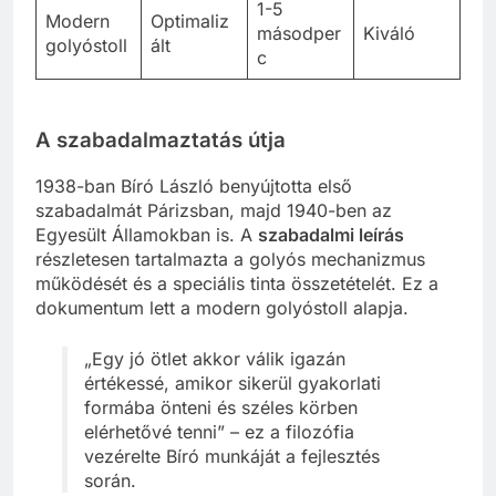
1-5
Modern
Optimaliz
másodper
Kiváló
golyóstoll
ált
c
A szabadalmaztatás útja
1938-ban Bíró László benyújtotta első
szabadalmát Párizsban, majd 1940-ben az
Egyesült Államokban is. A
szabadalmi leírás
részletesen tartalmazta a golyós mechanizmus
működését és a speciális tinta összetételét. Ez a
dokumentum lett a modern golyóstoll alapja.
„Egy jó ötlet akkor válik igazán
értékessé, amikor sikerül gyakorlati
formába önteni és széles körben
elérhetővé tenni” – ez a filozófia
vezérelte Bíró munkáját a fejlesztés
során.