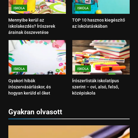
Mennyibe kerül az
iskolakezdés? Írószerek árainak
ISKOLA
ISKOLA
összevetése
ISKOLA
Mennyibe kerül az
TOP 10 hasznos kiegészítő
iskolakezdés? Írószerek
az iskolatáskában
árainak összevetése
4
TOP 10 hasznos kiegészítő az
iskolatáskában
ISKOLA
ISKOLA
ISKOLA
5
Gyakori hibák
Írószerlisták iskolatípus
Gyakori hibák
írószervásárláskor, és
szerint – ovi, alsó, felső,
írószervásárláskor, és hogyan
hogyan kerüld el őket
középiskola
kerüld el őket
ISKOLA
Gyakran olvasott
6
Írószerlisták iskolatípus szerint
– ovi, alsó, felső, középiskola