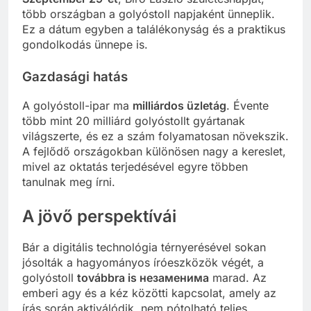
több országban a golyóstoll napjaként ünneplik.
Ez a dátum egyben a találékonyság és a praktikus
gondolkodás ünnepe is.
Gazdasági hatás
A golyóstoll-ipar ma
milliárdos üzletág
. Évente
több mint 20 milliárd golyóstollt gyártanak
világszerte, és ez a szám folyamatosan növekszik.
A fejlődő országokban különösen nagy a kereslet,
mivel az oktatás terjedésével egyre többen
tanulnak meg írni.
A jövő perspektívái
Bár a digitális technológia térnyerésével sokan
jósolták a hagyományos íróeszközök végét, a
golyóstoll
továbbra is незаменима
marad. Az
emberi agy és a kéz közötti kapcsolat, amely az
írás során aktiválódik, nem pótolható teljes