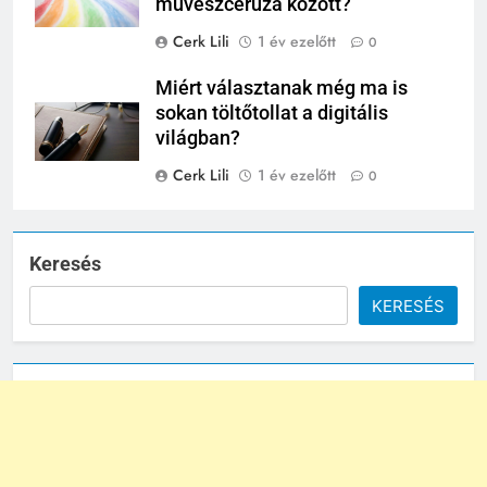
művészceruza között?
Cerk Lili
1 év ezelőtt
0
Miért választanak még ma is
sokan töltőtollat a digitális
világban?
Cerk Lili
1 év ezelőtt
0
Keresés
KERESÉS