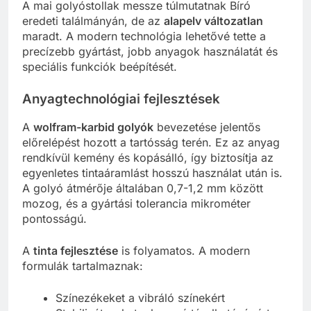
A mai golyóstollak messze túlmutatnak Bíró
eredeti találmányán, de az
alapelv változatlan
maradt. A modern technológia lehetővé tette a
precízebb gyártást, jobb anyagok használatát és
speciális funkciók beépítését.
Anyagtechnológiai fejlesztések
A
wolfram-karbid golyók
bevezetése jelentős
előrelépést hozott a tartósság terén. Ez az anyag
rendkívül kemény és kopásálló, így biztosítja az
egyenletes tintaáramlást hosszú használat után is.
A golyó átmérője általában 0,7-1,2 mm között
mozog, és a gyártási tolerancia mikrométer
pontosságú.
A
tinta fejlesztése
is folyamatos. A modern
formulák tartalmaznak:
Színezékeket a vibráló színekért