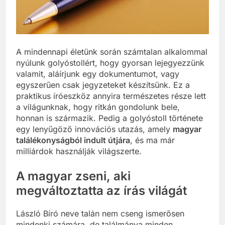
A mindennapi életünk során számtalan alkalommal
nyúlunk golyóstollért, hogy gyorsan lejegyezzünk
valamit, aláírjunk egy dokumentumot, vagy
egyszerűen csak jegyzeteket készítsünk. Ez a
praktikus íróeszköz annyira természetes része lett
a világunknak, hogy ritkán gondolunk bele,
honnan is származik. Pedig a golyóstoll története
egy lenyűgöző innovációs utazás, amely
magyar
találékonyságból indult útjára
, és ma már
milliárdok használják világszerte.
A magyar zseni, aki
megváltoztatta az írás világát
László Bíró neve talán nem cseng ismerősen
mindenki számára, de találmánya minden