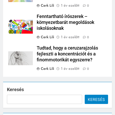
Cerk Lili
1 év ezelőtt
0
Fenntartható írószerek –
környezetbarát megoldások
iskolásoknak
Cerk Lili
1 év ezelőtt
0
Tudtad, hogy a ceruzarajzolás
fejleszti a koncentrációt és a
finommotorikát egyszerre?
Cerk Lili
1 év ezelőtt
0
Keresés
KERESÉS