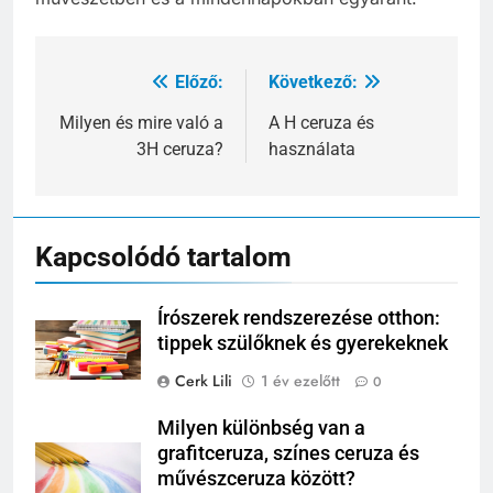
Előző:
Következő:
Bejegyzés
navigáció
Milyen és mire való a
A H ceruza és
3H ceruza?
használata
Kapcsolódó tartalom
Írószerek rendszerezése otthon:
tippek szülőknek és gyerekeknek
Cerk Lili
1 év ezelőtt
0
Milyen különbség van a
grafitceruza, színes ceruza és
művészceruza között?