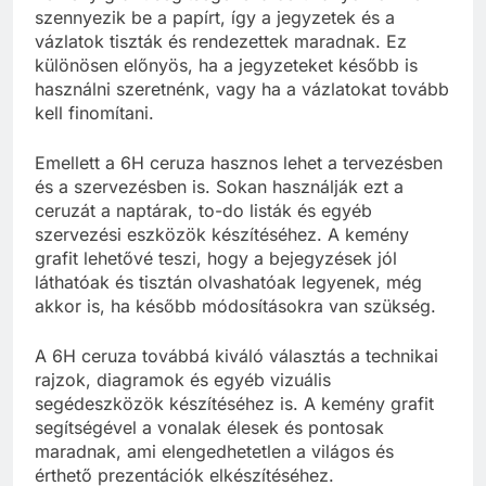
szennyezik be a papírt, így a jegyzetek és a
vázlatok tiszták és rendezettek maradnak. Ez
különösen előnyös, ha a jegyzeteket később is
használni szeretnénk, vagy ha a vázlatokat tovább
kell finomítani.
Emellett a 6H ceruza hasznos lehet a tervezésben
és a szervezésben is. Sokan használják ezt a
ceruzát a naptárak, to-do listák és egyéb
szervezési eszközök készítéséhez. A kemény
grafit lehetővé teszi, hogy a bejegyzések jól
láthatóak és tisztán olvashatóak legyenek, még
akkor is, ha később módosításokra van szükség.
A 6H ceruza továbbá kiváló választás a technikai
rajzok, diagramok és egyéb vizuális
segédeszközök készítéséhez is. A kemény grafit
segítségével a vonalak élesek és pontosak
maradnak, ami elengedhetetlen a világos és
érthető prezentációk elkészítéséhez.