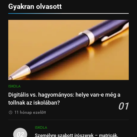
Gyakran olvasott
6
Írószerlisták iskolatípus szerint
– ovi, alsó, felső, középiskola
ISKOLA
7
Tolltartó választási útmutató –
dizájn, praktikum, méret
ISKOLA
ISKOLA
8
Digitális vs. hagyományos: helye van-e még a
Milyen füzetet válasszunk
tollnak az iskolában?
01
tantárgyanként?
11 hónap ezelőtt
ISKOLA
ISKOLA
02
Személyre szabott írószerek – matricák,