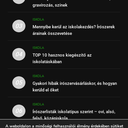
gravírozás, színek
ISKOLA
03
Mennyibe kerül az iskolakezdés? Írószerek
árainak összevetése
ISKOLA
04
TOP 10 hasznos kiegészítő az
iskolatáskában
ISKOLA
05
Gyakori hibák írószervásárláskor, és hogyan
kerüld el őket
ISKOLA
06
Írószerlisták iskolatípus szerint – ovi, alsó,
felső, középiskola
A weboldalon a minőségi felhasználói élmény érdekében sütiket