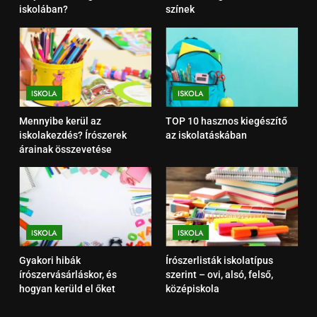
matricák, gravírozás, színek
iskolában?
színek
ISKOLA
3
Mennyibe kerül az
iskolakezdés? Írószerek árainak
ISKOLA
ISKOLA
összevetése
ISKOLA
Mennyibe kerül az
TOP 10 hasznos kiegészítő
iskolakezdés? Írószerek
az iskolatáskában
árainak összevetése
4
TOP 10 hasznos kiegészítő az
iskolatáskában
ISKOLA
ISKOLA
ISKOLA
5
Gyakori hibák
Írószerlisták iskolatípus
Gyakori hibák
írószervásárláskor, és
szerint – ovi, alsó, felső,
írószervásárláskor, és hogyan
hogyan kerüld el őket
középiskola
kerüld el őket
ISKOLA