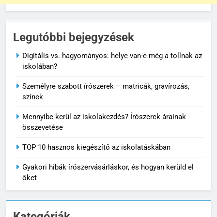
Legutóbbi bejegyzések
Digitális vs. hagyományos: helye van-e még a tollnak az
iskolában?
Személyre szabott írószerek – matricák, gravírozás,
színek
Mennyibe kerül az iskolakezdés? Írószerek árainak
összevetése
TOP 10 hasznos kiegészítő az iskolatáskában
Gyakori hibák írószervásárláskor, és hogyan kerüld el
őket
Kategóriák