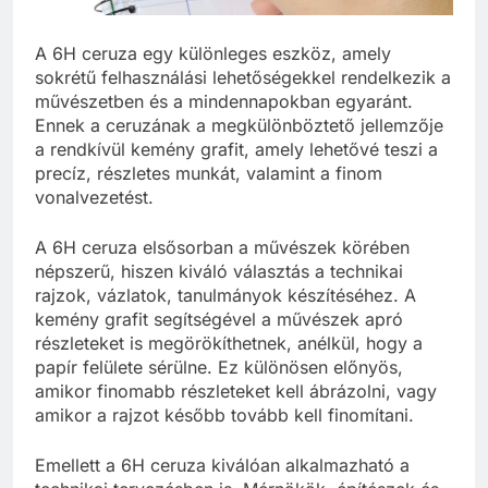
A 6H ceruza egy különleges eszköz, amely
sokrétű felhasználási lehetőségekkel rendelkezik a
művészetben és a mindennapokban egyaránt.
Ennek a ceruzának a megkülönböztető jellemzője
a rendkívül kemény grafit, amely lehetővé teszi a
precíz, részletes munkát, valamint a finom
vonalvezetést.
A 6H ceruza elsősorban a művészek körében
népszerű, hiszen kiváló választás a technikai
rajzok, vázlatok, tanulmányok készítéséhez. A
kemény grafit segítségével a művészek apró
részleteket is megörökíthetnek, anélkül, hogy a
papír felülete sérülne. Ez különösen előnyös,
amikor finomabb részleteket kell ábrázolni, vagy
amikor a rajzot később tovább kell finomítani.
Emellett a 6H ceruza kiválóan alkalmazható a