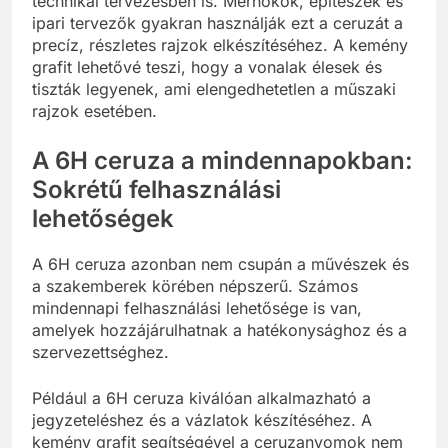
technikai tervezésben is. Mérnökök, építészek és
ipari tervezők gyakran használják ezt a ceruzát a
precíz, részletes rajzok elkészítéséhez. A kemény
grafit lehetővé teszi, hogy a vonalak élesek és
tiszták legyenek, ami elengedhetetlen a műszaki
rajzok esetében.
A 6H ceruza a mindennapokban:
Sokrétű felhasználási
lehetőségek
A 6H ceruza azonban nem csupán a művészek és
a szakemberek körében népszerű. Számos
mindennapi felhasználási lehetősége is van,
amelyek hozzájárulhatnak a hatékonysághoz és a
szervezettséghez.
Például a 6H ceruza kiválóan alkalmazható a
jegyzeteléshez és a vázlatok készítéséhez. A
kemény grafit segítségével a ceruzanyomok nem