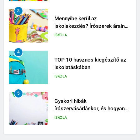
4
TOP 10 hasznos kiegészítő az
iskolatáskában
ISKOLA
5
Gyakori hibák
írószervásárláskor, és hogyan
kerüld el őket
ISKOLA
6
Írószerlisták iskolatípus szerint
– ovi, alsó, felső, középiskola
ISKOLA
7