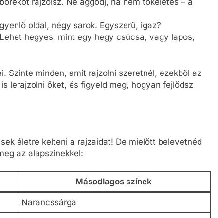
borékot rajzolsz. Ne aggódj, ha nem tökéletes – a
gyenlő oldal, négy sarok. Egyszerű, igaz?
 Lehet hegyes, mint egy hegy csúcsa, vagy lapos,
. Szinte minden, amit rajzolni szeretnél, ezekből az
is lerajzolni őket, és figyeld meg, hogyan fejlődsz
ek életre kelteni a rajzaidat! De mielőtt belevetnéd
meg az alapszínekkel:
Másodlagos színek
Narancssárga