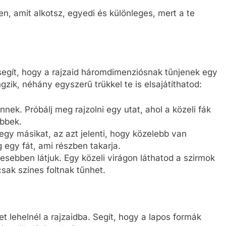
en, amit alkotsz, egyedi és különleges, mert a te
 segít, hogy a rajzaid háromdimenziósnak tűnjenek egy
gzik, néhány egyszerű trükkel te is elsajátíthatod:
nnek. Próbálj meg rajzolni egy utat, ahol a közeli fák
ebbek.
egy másikat, az azt jelenti, hogy közelebb van
g egy fát, ami részben takarja.
tesebben látjuk. Egy közeli virágon láthatod a szirmok
sak színes foltnak tűnhet.
et lehelnél a rajzaidba. Segít, hogy a lapos formák