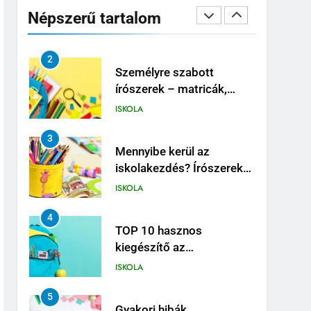
helye van-e még a tollnak
Népszerű tartalom
az iskolában?
ISKOLA
2
Személyre szabott
írószerek – matricák,
gravírozás, színek
ISKOLA
3
Mennyibe kerül az
iskolakezdés? Írószerek
árainak összevetése
ISKOLA
4
TOP 10 hasznos
kiegészítő az
iskolatáskában
ISKOLA
5
Gyakori hibák