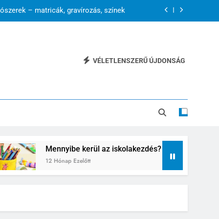
ószerek – matricák, gravírozás, színek
kezdés? Írószerek árainak összevetése
hasznos kiegészítő az iskolatáskában
VÉLETLENSZERŰ ÚJDONSÁG
elye van-e még a tollnak az iskolában?
ószerek – matricák, gravírozás, színek
kezdés? Írószerek árainak összevetése
hasznos kiegészítő az iskolatáskában
nnyibe kerül az iskolakezdés? Írószerek árainak összevetése
Hónap Ezelőtt