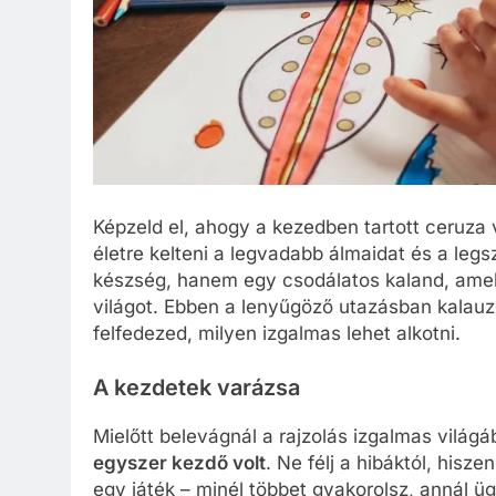
Képzeld el, ahogy a kezedben tartott ceruza
életre kelteni a legvadabb álmaidat és a leg
készség, hanem egy csodálatos kaland, amel
világot. Ebben a lenyűgöző utazásban kalauzol
felfedezed, milyen izgalmas lehet alkotni.
A kezdetek varázsa
Mielőtt belevágnál a rajzolás izgalmas világ
egyszer kezdő volt
. Ne félj a hibáktól, hisz
egy játék – minél többet gyakorolsz, annál ü