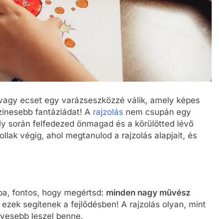
 vagy ecset egy varázseszközzé válik, amely képes
színesebb fantáziádat! A
rajzolás
nem csupán egy
y során felfedezed önmagad és a körülötted lévő
lak végig, ahol megtanulod a rajzolás alapjait, és
ába, fontos, hogy megértsd:
minden nagy művész
en ezek segítenek a fejlődésben! A rajzolás olyan, mint
gyesebb leszel benne.