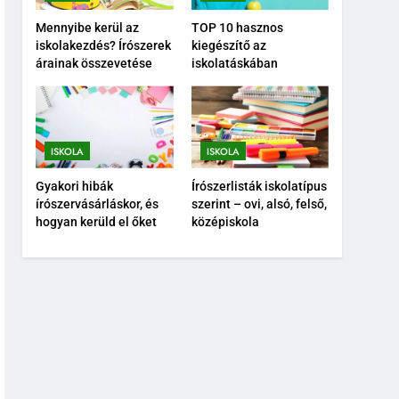
Digitális vs. hagyományos:
helye van-e még a tollnak
Mennyibe kerül az
TOP 10 hasznos
iskolakezdés? Írószerek
kiegészítő az
az iskolában?
ISKOLA
árainak összevetése
iskolatáskában
2
Személyre szabott
írószerek – matricák,
gravírozás, színek
ISKOLA
ISKOLA
ISKOLA
Gyakori hibák
Írószerlisták iskolatípus
3
írószervásárláskor, és
szerint – ovi, alsó, felső,
Mennyibe kerül az
hogyan kerüld el őket
középiskola
iskolakezdés? Írószerek
árainak összevetése
ISKOLA
4
TOP 10 hasznos
kiegészítő az
iskolatáskában
ISKOLA
5