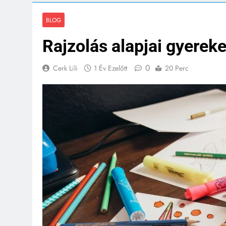
BLOG
Rajzolás alapjai gyerek
0
Cerk Lili
1 Év Ezelőtt
20 Perc