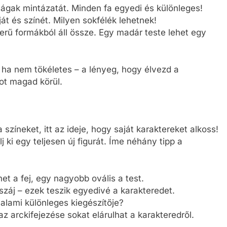
 ágak mintázatát. Minden fa egyedi és különleges!
át és színét. Milyen sokfélék lehetnek!
zerű formákból áll össze. Egy madár teste lehet egy
, ha nem tökéletes – a lényeg, hogy élvezd a
ot magad körül.
zíneket, itt az ideje, hogy saját karaktereket alkoss!
ki egy teljesen új figurát. Íme néhány tipp a
het a fej, egy nagyobb ovális a test.
 száj – ezek teszik egyedivé a karakteredet.
valami különleges kiegészítője?
 az arckifejezése sokat elárulhat a karakteredről.