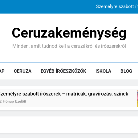
Személyre szabott ír
Mennyibe kerül az iskola
Ceruzakeménység
TOP 10 
Minden, amit tudnod kell a ceruzákról és írószerekről
Digitális vs. hagyományos: h
Személyre szabott ír
AP
CERUZA
EGYÉB ÍRÓESZKÖZÖK
ISKOLA
BLOG
Mennyibe kerül az iskola
TOP 10 
t írószerek – matricák, gravírozás, színek
Me
12 