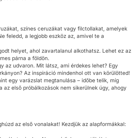
ruzákat, színes ceruzákat vagy filctollakat, amelyek
 feledd, a legjobb eszköz az, amivel te a
odt helyet, ahol zavartalanul alkothatsz. Lehet ez az
lmes párna a földön.
y az udvaron. Mit látsz, ami érdekes lehet? Egy
kányon? Az inspiráció mindenhol ott van körülötted!
mint egy varázslat megtanulása – időbe telik, míg
ha az első próbálkozások nem sikerülnek úgy, ahogy
eghúzd az első vonalakat! Kezdjük az alapformákkal: