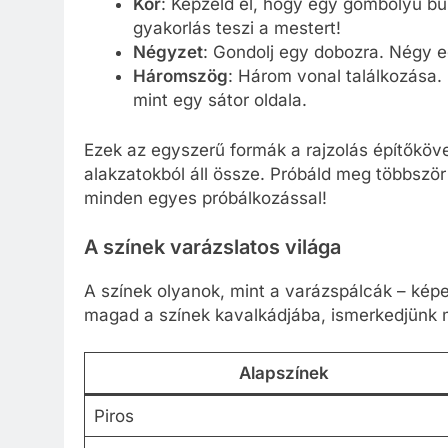
Kör
: Képzeld el, hogy egy gömbölyű bu
gyakorlás teszi a mestert!
Négyzet
: Gondolj egy dobozra. Négy e
Háromszög
: Három vonal találkozása.
mint egy sátor oldala.
Ezek az egyszerű formák a rajzolás építőkövei
alakzatokból áll össze. Próbáld meg többször 
minden egyes próbálkozással!
A színek varázslatos világa
A színek olyanok, mint a varázspálcák – képes
magad a színek kavalkádjába, ismerkedjünk 
Alapszínek
Piros