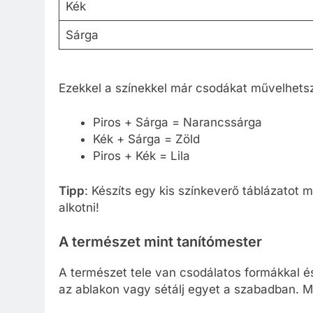
Kék
Sárga
Ezekkel a színekkel már csodákat művelhets
Piros + Sárga = Narancssárga
Kék + Sárga = Zöld
Piros + Kék = Lila
Tipp
: Készíts egy kis színkeverő táblázatot 
alkotni!
A természet mint tanítómester
A természet tele van csodálatos formákkal és
az ablakon vagy sétálj egyet a szabadban. Mi