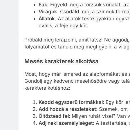
Fák
: Figyeld meg a törzsük vonalát, az
Virágok
: Csodáld meg a szirmok formáj
Állatok
: Az állatok teste gyakran egys
ovális, a feje egy kör.
Próbáld meg lerajzolni, amit látsz! Ne aggódj
folyamatot és tanuld meg megfigyelni a világ
Mesés karakterek alkotása
Most, hogy már ismered az alapformákat és a s
Gondolj egy kedvenc mesehősödre vagy találj 
karakteralkotáshoz:
Kezdd egyszerű formákkal
: Egy kör le
Add hozzá a részleteket
: Szemek, orr,
Öltöztesd fel
: Milyen ruhát visel? Van 
Adj neki személyiséget
: A testtartása,