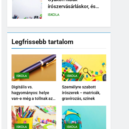
írószervásárláskor, és
hogyan kerüld el őket
ISKOLA
6
Írószerlisták iskolatípus
szerint – ovi, alsó, felső,
Legfrissebb tartalom
középiskola
ISKOLA
7
Tolltartó választási
útmutató – dizájn,
ISKOLA
ISKOLA
praktikum, méret
ISKOLA
Digitális vs.
Személyre szabott
8
hagyományos: helye
írószerek – matricák,
Milyen füzetet válasszunk
van-e még a tollnak az
gravírozás, színek
iskolában?
tantárgyanként?
ISKOLA
1
ISKOLA
ISKOLA