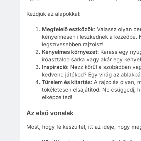
Kezdjük az alapokkal:
Megfelelő eszközök
: Válassz olyan ce
kényelmesen illeszkednek a kezedbe. Ne
legszívesebben rajzolsz!
Kényelmes környezet
: Keress egy nyug
íróasztalod sarka vagy akár egy kénye
Inspiráció
: Nézz körül a szobádban vag
kedvenc játékod? Egy virág az ablakpár
Türelem és kitartás
: A rajzolás olyan, 
tökéletesen elsajátítod. Ne csüggedj, 
elképzelted!
Az első vonalak
Most, hogy felkészültél, itt az ideje, hogy m