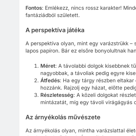
Fontos
: Emlékezz, nincs rossz karakter! Mind
fantáziádból született.
A perspektíva játéka
A perspektíva olyan, mint egy varázstrükk –
lapos papíron. Bár ez elsőre bonyolultnak han
Méret
: A távolabbi dolgok kisebbnek tű
nagyobbak, a távoliak pedig egyre kis
Átfedés
: Ha egy tárgy részben eltakar 
hozzánk. Rajzolj egy házat, előtte pedi
Részletesség
: A közeli dolgokat részle
mintázatát, míg egy távoli virágágyás c
Az árnyékolás művészete
Az árnyékolás olyan, mintha varázslattal élet