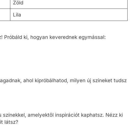
Zöld
Lila
z! Próbáld ki, hogyan keverednek egymással:
magadnak, ahol kipróbálhatod, milyen új színeket tudsz
 színekkel, amelyektől inspirációt kaphatsz. Nézz ki
t látsz?